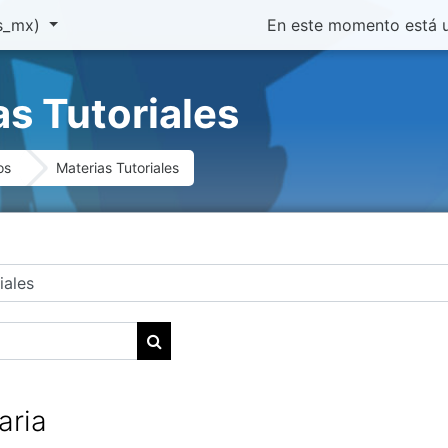
incipal
s_mx)‎
En este momento está u
as Tutoriales
os
Materias Tutoriales
Buscar cursos
aria