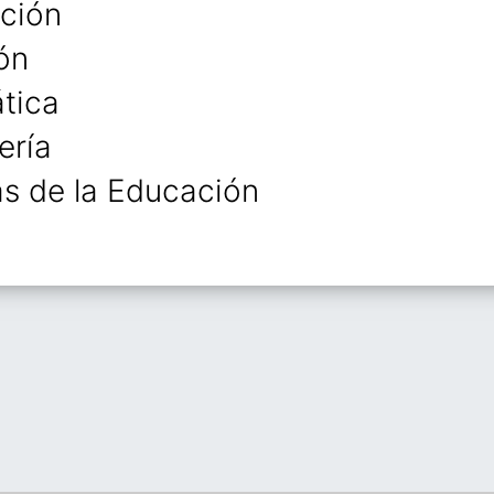
ción
ón
ática
ería
as de la Educación