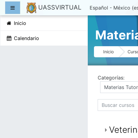
Saltar al contenido pr
UASSVIRTUAL
Pánel lateral
Español - México ‎(e
Inicio
Materi
Calendario
Inicio
Curs
Categorías:
Buscar cursos
Veterin